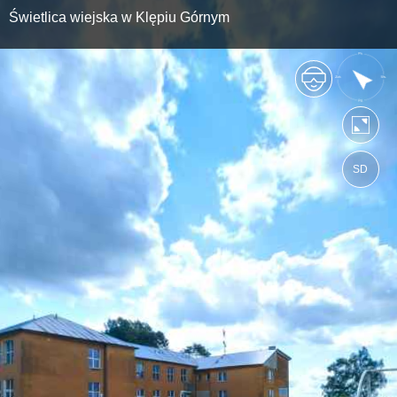
Świetlica wiejska w Klępiu Górnym
SD
https://stopnica.wkraj.pl
Mapa serwisu