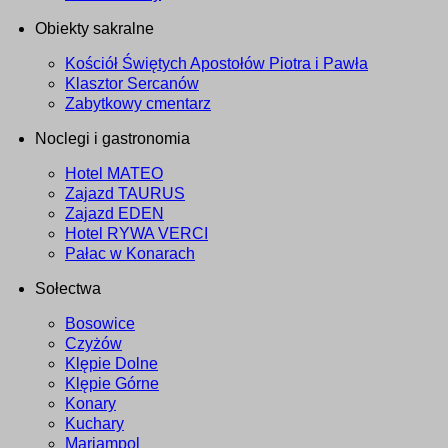
Obiekty sakralne
Kościół Świętych Apostołów Piotra i Pawła
Klasztor Sercanów
Zabytkowy cmentarz
Noclegi i gastronomia
Hotel MATEO
Zajazd TAURUS
Zajazd EDEN
Hotel RYWA VERCI
Pałac w Konarach
Sołectwa
Bosowice
Czyżów
Klępie Dolne
Klępie Górne
Konary
Kuchary
Mariampol