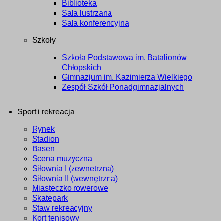
Biblioteka
Sala lustrzana
Sala konferencyjna
Szkoły
Szkoła Podstawowa im. Batalionów
Chłopskich
Gimnazjum im. Kazimierza Wielkiego
Zespół Szkół Ponadgimnazjalnych
Sport i rekreacja
Rynek
Stadion
Basen
Scena muzyczna
Siłownia I (zewnetrzna)
Siłownia II (wewnętrzna)
Miasteczko rowerowe
Skatepark
Staw rekreacyjny
Kort tenisowy